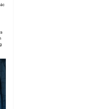
các
ra
n
g