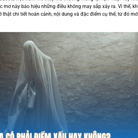
c mơ này báo hiệu những điều không may sắp xảy ra. Vì thế, kh
thật chi tiết hoàn cảnh, nội dung và đặc điểm cụ thể, từ đó mớ