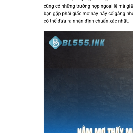
cũng có những trường hợp ngoại lệ mà giấ
bạn gặp phải giấc mơ này hãy cố gắng nhớ 
có thể đưa ra nhận định chuẩn xác nhất.