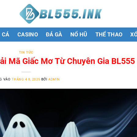
 CÁ
CASINO
ĐÁ GÀ
NỔ HŨ
THỂ THAO
XỔ
TIN TỨC
ải Mã Giấc Mơ Từ Chuyên Gia BL555
G VÀO
THÁNG 4 8, 2025
BỞI
ADMIN