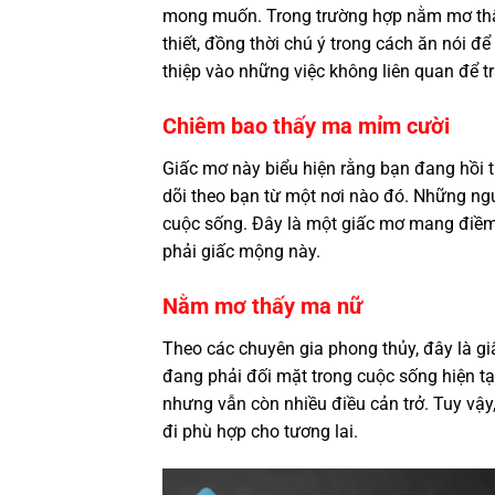
mong muốn. Trong trường hợp nằm mơ thấy
thiết, đồng thời chú ý trong cách ăn nói 
thiệp vào những việc không liên quan để t
Chiêm bao thấy ma mỉm cười
Giấc mơ này biểu hiện rằng bạn đang hồi 
dõi theo bạn từ một nơi nào đó. Những n
cuộc sống. Đây là một giấc mơ mang điềm 
phải giấc mộng này.
Nằm mơ thấy ma nữ
Theo các chuyên gia phong thủy, đây là g
đang phải đối mặt trong cuộc sống hiện tạ
nhưng vẫn còn nhiều điều cản trở. Tuy vậy
đi phù hợp cho tương lai.