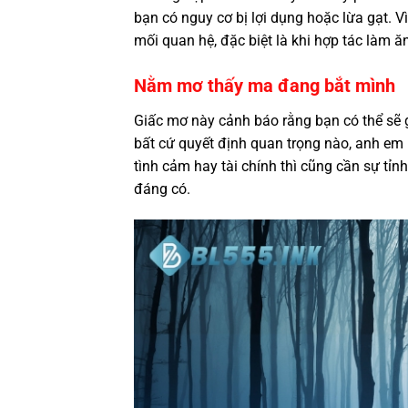
bạn có nguy cơ bị lợi dụng hoặc lừa gạt. V
mối quan hệ, đặc biệt là khi hợp tác làm ăn
Nằm mơ thấy ma đang bắt mình
Giấc mơ này cảnh báo rằng bạn có thể sẽ gặp
bất cứ quyết định quan trọng nào, anh em 
tình cảm hay tài chính thì cũng cần sự tỉn
đáng có.