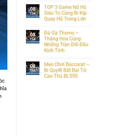
Thấy
có
Ma
TOP 3 Game Nổ Hũ
bình
08
–
luận
Siêu To Cùng Bí Kíp
Giải
Th4
ở
Mã
Quay Hũ Trúng Lớn
Các
Giấc
Kèo
Mơ
Không
Bóng
Từ
có
Mới
Đá Gà Thomo –
Chuyên
bình
08
Nhất
Gia
luận
Thăng Hoa Cùng
Tại
Th4
ở
BL555
BL555
Những Trận Đối Đầu
TOP
Mà
3
Kịch Tính
Người
Game
Chơi
Nổ
Không
Cần
Hũ
có
Biết
Mẹo Chơi Baccarat –
Siêu
bình
08
To
luận
Bí Quyết Bất Bại Từ
Th4
ở
Cùng
Cao Thủ BL555
Đá
Bí
óc
Gà
Kíp
Không
Thomo
Quay
có
ghĩa
–
Hũ
bình
Thăng
Trúng
luận
h
Hoa
Lớn
ở
Cùng
Mẹo
Những
Chơi
Trận
Baccarat
Đối
–
Đầu
Bí
Kịch
Quyết
Tính
Bất
Bại
Từ