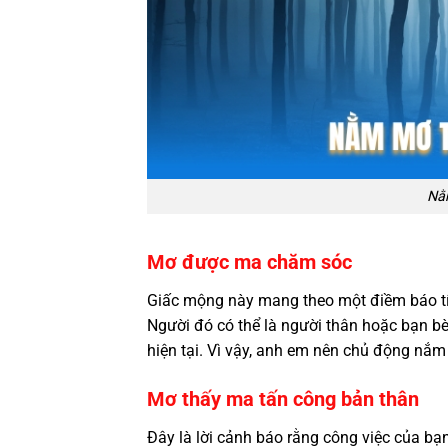
Nằ
Mơ được ma chăm sóc
Giấc mộng này mang theo một điềm báo tíc
Người đó có thể là người thân hoặc bạn b
hiện tại. Vì vậy, anh em nên chủ động nắm 
Mơ thấy ma tấn công bản thân
Đây là lời cảnh báo rằng công việc của bạ